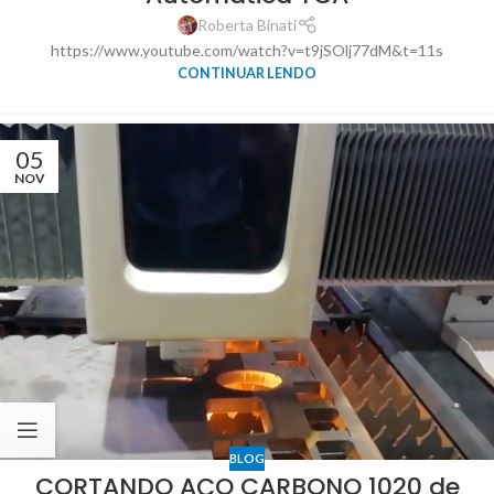
Roberta Binati
https://www.youtube.com/watch?v=t9jSOlj77dM&t=11s
CONTINUAR LENDO
05
NOV
BLOG
CORTANDO AÇO CARBONO 1020 de