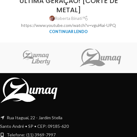
ÚLTIMA GERAÇÃO! [CORTE DE
METAL]
Roberta Binati
https://www.youtube.com/watch?v=vgul4ai-UPQ
CONTINUAR LENDO
Rua Itaguaí, 22 - Jardim Stella
Santo André • SP • CEP: 09185-620
Telefone: (11) 3969-7997