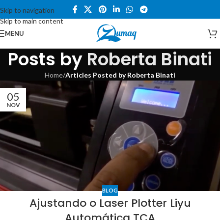
Skip to navigation
Skip to main content
MENU
Posts by
Roberta Binati
Home
/
Articles Posted by Roberta Binati
05
NOV
BLOG
Ajustando o Laser Plotter Liyu
Automática TCA