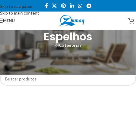
Skip to navigation
Skip to main content
MENU
Espelhos
Categorias
Início
/
Loja
/
Laser CO²
/
Espelhos
Nenhum produto foi encontrado para a sua seleção.