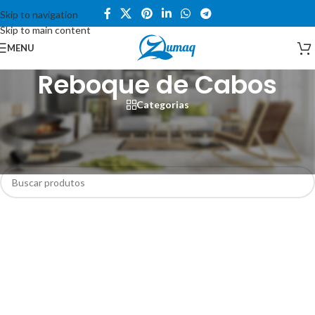
Skip to navigation
Skip to main content
MENU
Reboque de Cabos
Categorias
Início
/
Loja
/
Reboque de Cabos
Nenhum produto foi encontrado para a sua seleção.