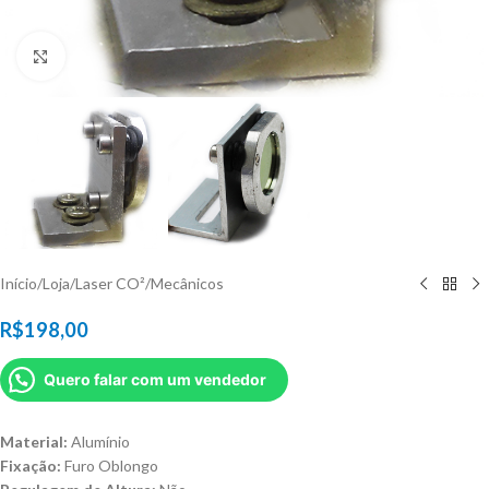
Click to enlarge
Início
/
Loja
/
Laser CO²
/
Mecânicos
R$
198,00
Quero falar com um vendedor
Material:
Alumínio
Fixação:
Furo Oblongo