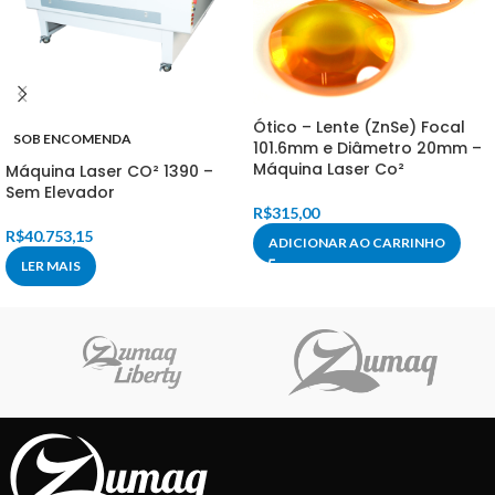
Ótico – Lente (ZnSe) Focal
SOB ENCOMENDA
101.6mm e Diâmetro 20mm –
Máquina Laser Co²
Máquina Laser CO² 1390 –
Sem Elevador
R$
315,00
R$
40.753,15
ADICIONAR AO CARRINHO
LER MAIS