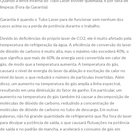
Quando a lente interna do Tubo Laser estiver queimada, é por falta de
limpeza. (Fora da Garantia)
Garantia é quando o Tubo Laser para de funcionar sem nenhum dos
casos acima ou a perda de potência durante o trabalho.
Devido às deficiências do próprio laser de CO2, ele é muito afetado pela
temperatura de refrigeração da água. A eficiência de conversão do laser
de dióxido de carbono é muito alta, mas o máximo não excederá 40%, o
que significa que mais de 60% da energia será convertida em calor de
gás, de modo que a temperatura aumenta. A temperatura do gás,
causará o nível de energia do laser da ablação e excitação de calor no
nível do laser, o que reduzirá o número de partículas invertidas. Além
disso, um aumento na temperatura do gás amplia a linha espectral,
resultando em uma diminuição do fator de ganho. Em particular, um
aumento na temperatura do gás também irá causar a decomposição de
moléculas de dióxido de carbono, reduzindo a concentração de
moléculas de dióxido de carbono no tubo de descarga. Em outras
palavras, não há grande quantidade de refrigerante que flui fora do laser
para dissipar a potência de saída, o que causará flutuações na potência
de saída e no padrão de mancha, e acelerará o consumo de gás em